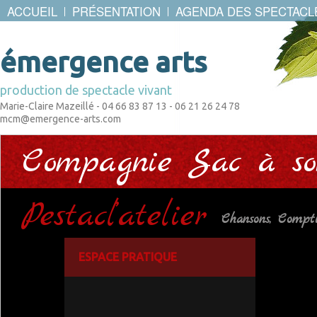
ACCUEIL
PRÉSENTATION
AGENDA DES SPECTACL
émergence arts
production de spectacle vivant
Marie-Claire Mazeillé - 04 66 83 87 13 - 06 21 26 24 78
mcm@emergence-arts.com
Compagnie Sac à so
Pestacl’atelier
Chansons, Compt
ESPACE PRATIQUE