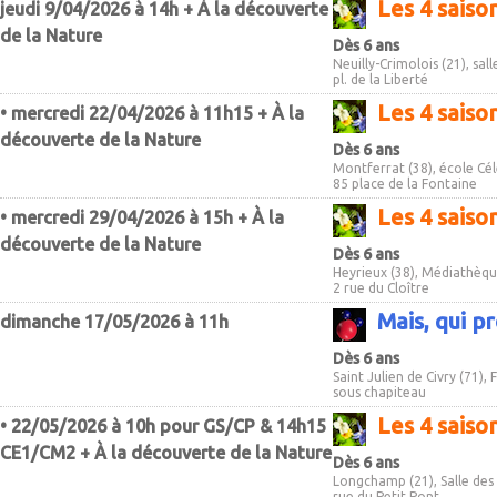
Les 4 sais
jeudi 9/04/2026 à 14h + À la découverte
de la Nature
Dès 6 ans
Neuilly-Crimolois (21), sal
pl. de la Liberté
Les 4 sais
• mercredi 22/04/2026 à 11h15 + À la
découverte de la Nature
Dès 6 ans
Montferrat (38), école Cé
85 place de la Fontaine
Les 4 sais
• mercredi 29/04/2026 à 15h + À la
découverte de la Nature
Dès 6 ans
Heyrieux (38), Médiathèq
2 rue du Cloître
Mais, qui pr
dimanche 17/05/2026 à 11h
Dès 6 ans
Saint Julien de Civry (71),
sous chapiteau
Les 4 sais
• 22/05/2026 à 10h pour GS/CP & 14h15
CE1/CM2 + À la découverte de la Nature
Dès 6 ans
Longchamp (21), Salle des
rue du Petit Pont